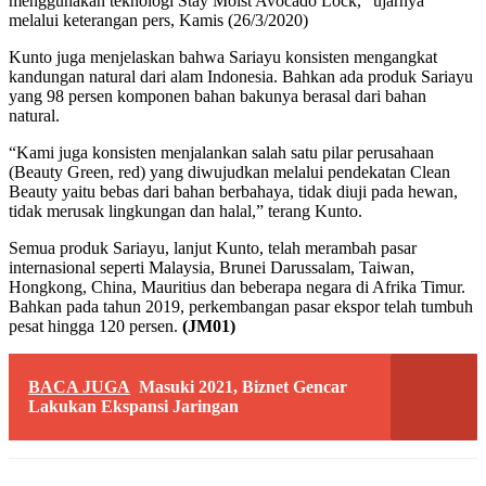
menggunakan teknologi Stay Moist Avocado Lock,” ujarnya
melalui keterangan pers, Kamis (26/3/2020)
Kunto juga menjelaskan bahwa Sariayu konsisten mengangkat
kandungan natural dari alam Indonesia. Bahkan ada produk Sariayu
yang 98 persen komponen bahan bakunya berasal dari bahan
natural.
“Kami juga konsisten menjalankan salah satu pilar perusahaan
(Beauty Green, red) yang diwujudkan melalui pendekatan Clean
Beauty yaitu bebas dari bahan berbahaya, tidak diuji pada hewan,
tidak merusak lingkungan dan halal,” terang Kunto.
Semua produk Sariayu, lanjut Kunto, telah merambah pasar
internasional seperti Malaysia, Brunei Darussalam, Taiwan,
Hongkong, China, Mauritius dan beberapa negara di Afrika Timur.
Bahkan pada tahun 2019, perkembangan pasar ekspor telah tumbuh
pesat hingga 120 persen.
(JM01)
BACA JUGA
Masuki 2021, Biznet Gencar
Lakukan Ekspansi Jaringan