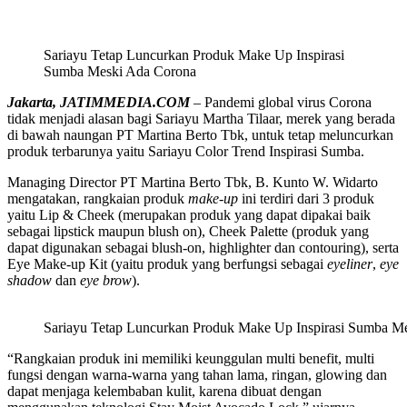
Sariayu Tetap Luncurkan Produk Make Up Inspirasi
Sumba Meski Ada Corona
Jakarta, JATIMMEDIA.COM
– Pandemi global virus Corona
tidak menjadi alasan bagi Sariayu Martha Tilaar, merek yang berada
di bawah naungan PT Martina Berto Tbk, untuk tetap meluncurkan
produk terbarunya yaitu Sariayu Color Trend Inspirasi Sumba.
Managing Director PT Martina Berto Tbk, B. Kunto W. Widarto
mengatakan, rangkaian produk
make-up
ini terdiri dari 3 produk
yaitu Lip & Cheek (merupakan produk yang dapat dipakai baik
sebagai lipstick maupun blush on), Cheek Palette (produk yang
dapat digunakan sebagai blush-on, highlighter dan contouring), serta
Eye Make-up Kit (yaitu produk yang berfungsi sebagai
eyeliner
,
eye
shadow
dan
eye brow
).
Sariayu Tetap Luncurkan Produk Make Up Inspirasi Sumba M
“Rangkaian produk ini memiliki keunggulan multi benefit, multi
fungsi dengan warna-warna yang tahan lama, ringan, glowing dan
dapat menjaga kelembaban kulit, karena dibuat dengan