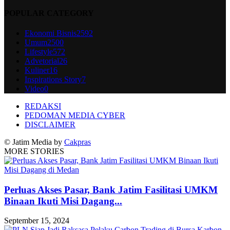
POPULAR CATEGORY
Ekonomi Bisnis
2592
Umum
2500
Lifestyle
572
Advetorial
26
Kuliner
16
Inspirations Story
7
Video
0
REDAKSI
PEDOMAN MEDIA CYBER
DISCLAIMER
© Jatim Media by
Cakpras
MORE STORIES
Perluas Akses Pasar, Bank Jatim Fasilitasi UMKM
Binaan Ikuti Misi Dagang...
September 15, 2024