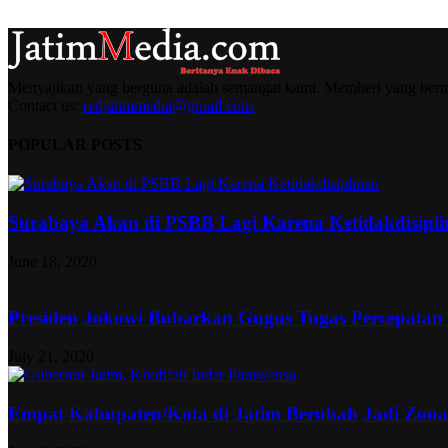
Menyajikan yang berguna adalah semangat kami. Memberi yang berma
Contact us:
redjatimmedia@gmail.com
POPULAR POSTS
Surabaya Akan di PSBB Lagi Karena Ketidakdisipl
June 18, 2020
Presiden Jokowi Bubarkan Gugus Tugas Percepatan
July 21, 2020
Empat Kabupaten/Kota di Jatim Berubah Jadi Zon