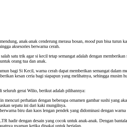
a mendung, anak-anak cenderung merasa bosan,
mood
pun bisa turun ka
hingga aksesories berwarna cerah.
alah satu trik agar si kecil tetap semangat adalah dengan memberika
untuk orang tua dan anak.
un bagi Si Kecil, warna cerah dapat memberikan semangat dalam menjala
mberikan kesan ceria bagi siapapun yang melihatnya, sehingga musim 
 seluruh gerai Wilio, berikut adalah pilihannya:
kin mencuri perhatian dengan beberapa ornamen gambar sushi yang a
kan sepatu ini dari kaki mungilnya.
berwarna biru dan kaos lengan pendek yang didominasi dengan warna m
 LTR hadir dengan desain yang cocok untuk anak-anak. Dengan bantala
buatnya nyaman ketika dipakai untuk berjalan.