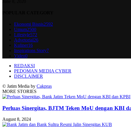
June 8, 2020
POPULAR CATEGORY
Ekonomi Bisnis
2592
Umum
2500
Lifestyle
572
Advetorial
26
Kuliner
16
Inspirations Story
7
Video
0
REDAKSI
PEDOMAN MEDIA CYBER
DISCLAIMER
© Jatim Media by
Cakpras
MORE STORIES
Perluas Sinergitas, BJTM Teken MoU dengan KBI 
August 8, 2024