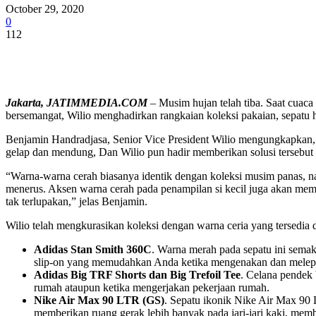
October 29, 2020
0
112
Share
Jakarta,
JATIMMEDIA.COM
– Musim hujan telah tiba. Saat cuac
bersemangat, Wilio menghadirkan rangkaian koleksi pakaian, sepatu 
Benjamin Handradjasa, Senior Vice President Wilio mengungkapkan, s
gelap dan mendung, Dan Wilio pun hadir memberikan solusi tersebut 
“Warna-warna cerah biasanya identik dengan koleksi musim panas, nam
menerus. Aksen warna cerah pada penampilan si kecil juga akan me
tak terlupakan,” jelas Benjamin.
Wilio telah mengkurasikan koleksi dengan warna ceria yang tersedia di
Adidas Stan Smith 360C
. Warna merah pada sepatu ini sema
slip-on yang memudahkan Anda ketika mengenakan dan melepas
Adidas Big TRF Shorts dan Big Trefoil Tee
. Celana pendek 
rumah ataupun ketika mengerjakan pekerjaan rumah.
Nike Air Max 90 LTR (GS)
. Sepatu ikonik Nike Air Max 90
memberikan ruang gerak lebih banyak pada jari-jari kaki, mem