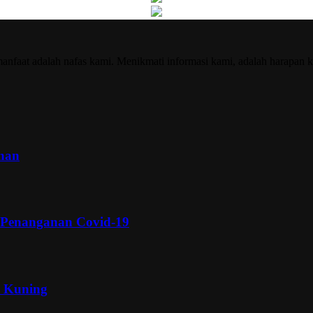
nfaat adalah nafas kami. Menikmati informasi kami, adalah harapan k
inan
 Penanganan Covid-19
a Kuning