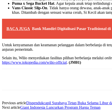
Puma x Sega Bucket Hat
. Agar kepala anak tetap terlindung
Vans Classic Slip-On
. Tidak hanya orang dewasa, anak-anak p
khas. Ditambah dengan sensasi warna cerah, Si Kecil akan ta
BACA JUGA
Bank Mandiri Digitalisasi Pasar Tradisional d
Untuk kenyamanan dan keamanan pelanggan dalam berbelanja di tengah
anjuran pemerintah.
Selain itu, Wilio menyediakan fasilitas pilihan berbelanja melalui
onli
https://www.tokopedia.com/wilio-official
.
(JM01)
Share
Previous article
Dispendukcapil Surabaya Tetap Buka Selama Libur d
Next article
Giant Indonesia Luncurkan Program Harga Teman