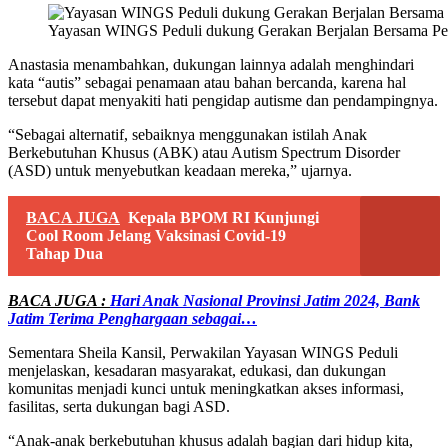
Yayasan WINGS Peduli dukung Gerakan Berjalan Bersama Pen
Anastasia menambahkan, dukungan lainnya adalah menghindari
kata “autis” sebagai penamaan atau bahan bercanda, karena hal
tersebut dapat menyakiti hati pengidap autisme dan pendampingnya.
“Sebagai alternatif, sebaiknya menggunakan istilah Anak
Berkebutuhan Khusus (ABK) atau Autism Spectrum Disorder
(ASD) untuk menyebutkan keadaan mereka,” ujarnya.
BACA JUGA
Kepala BPOM RI Kunjungi
Cool Room Jelang Vaksinasi Covid-19
Tahap Dua
BACA JUGA :
Hari Anak Nasional Provinsi Jatim 2024, Bank
Jatim Terima Penghargaan sebagai…
Sementara Sheila Kansil, Perwakilan Yayasan WINGS Peduli
menjelaskan, kesadaran masyarakat, edukasi, dan dukungan
komunitas menjadi kunci untuk meningkatkan akses informasi,
fasilitas, serta dukungan bagi ASD.
“Anak-anak berkebutuhan khusus adalah bagian dari hidup kita,