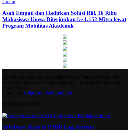
Umum
Asah Empati dan Hadirkan Solusi Riil, 16 Ribu
Mahasiswa Unesa Diterjunkan ke 1.152 Mitra lewat
Program Mobilitas Akademik
Menyajikan yang berguna adalah semangat kami. Memberi yang
bermanfaat adalah nafas kami. Menikmati informasi kami, adalah
harapan kami.
Contact us:
redjatimmedia@gmail.com
POPULAR POSTS
Surabaya Akan di PSBB Lagi Karena