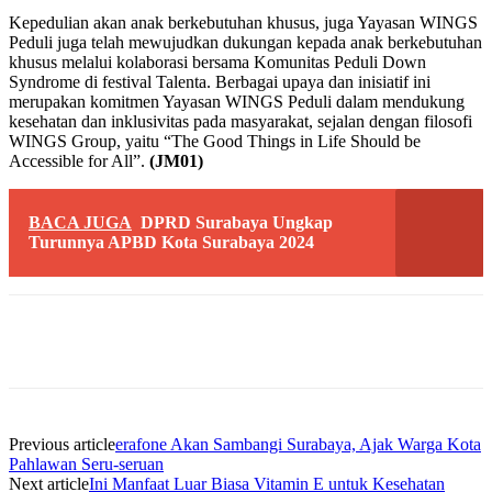
Kepedulian akan anak berkebutuhan khusus, juga Yayasan WINGS
Peduli juga telah mewujudkan dukungan kepada anak berkebutuhan
khusus melalui kolaborasi bersama Komunitas Peduli Down
Syndrome di festival Talenta. Berbagai upaya dan inisiatif ini
merupakan komitmen Yayasan WINGS Peduli dalam mendukung
kesehatan dan inklusivitas pada masyarakat, sejalan dengan filosofi
WINGS Group, yaitu “The Good Things in Life Should be
Accessible for All”.
(JM01)
BACA JUGA
DPRD Surabaya Ungkap
Turunnya APBD Kota Surabaya 2024
Previous article
erafone Akan Sambangi Surabaya, Ajak Warga Kota
Pahlawan Seru-seruan
Next article
Ini Manfaat Luar Biasa Vitamin E untuk Kesehatan