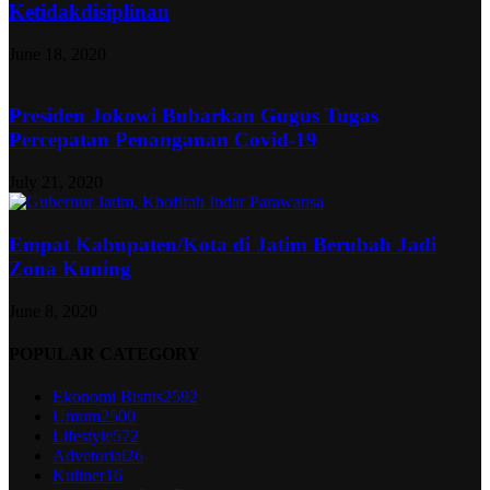
Ketidakdisiplinan
June 18, 2020
Presiden Jokowi Bubarkan Gugus Tugas
Percepatan Penanganan Covid-19
July 21, 2020
Empat Kabupaten/Kota di Jatim Berubah Jadi
Zona Kuning
June 8, 2020
POPULAR CATEGORY
Ekonomi Bisnis
2592
Umum
2500
Lifestyle
572
Advetorial
26
Kuliner
16