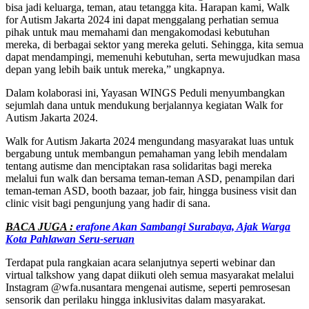
bisa jadi keluarga, teman, atau tetangga kita. Harapan kami, Walk
for Autism Jakarta 2024 ini dapat menggalang perhatian semua
pihak untuk mau memahami dan mengakomodasi kebutuhan
mereka, di berbagai sektor yang mereka geluti. Sehingga, kita semua
dapat mendampingi, memenuhi kebutuhan, serta mewujudkan masa
depan yang lebih baik untuk mereka,” ungkapnya.
Dalam kolaborasi ini, Yayasan WINGS Peduli menyumbangkan
sejumlah dana untuk mendukung berjalannya kegiatan Walk for
Autism Jakarta 2024.
Walk for Autism Jakarta 2024 mengundang masyarakat luas untuk
bergabung untuk membangun pemahaman yang lebih mendalam
tentang autisme dan menciptakan rasa solidaritas bagi mereka
melalui fun walk dan bersama teman-teman ASD, penampilan dari
teman-teman ASD, booth bazaar, job fair, hingga business visit dan
clinic visit bagi pengunjung yang hadir di sana.
BACA JUGA :
erafone Akan Sambangi Surabaya, Ajak Warga
Kota Pahlawan Seru-seruan
Terdapat pula rangkaian acara selanjutnya seperti webinar dan
virtual talkshow yang dapat diikuti oleh semua masyarakat melalui
Instagram @wfa.nusantara mengenai autisme, seperti pemrosesan
sensorik dan perilaku hingga inklusivitas dalam masyarakat.