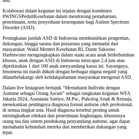
lalu.
Kolaborasi dalam kegiatan ini sejalan dengan komitmen
#WINGSPeduliKesehatan dalam mendorong pemahaman,
penerimaan, serta penyediaan kesempatan bagi Autism Spectrum
Disorder (ASD).
Peningkatan jumlah ASD di Indonesia membutuhkan pengertian,
dukungan, hingga sarana dan prasarana yang memadai dari
masyarakat. Wakil Menteri Kesehatan RI, Dante Saksono
Harbuwono mengungkapkan dalam suatu acara anak berkebutuhan
khusus, anak dengan ASD di Indonesia mencapai 2,4 juta atau
diperkirakan 1 dari 100 anak menyandang kasus ini. Sayangnya,
fenomena ini masih diikuti dengan berbagai stigma negatif yang
dilatarbelakangi oleh ketidakpahaman masyarakat mengenai ASD.
Dalam live Instagram bertajuk “Memahami Individu dengan
Autisme sebagai Orang Awam” sebagai rangkaian kegiatan WFA
Jakarta 2024, Anastasia Satriyo, M.Psi., Psikolog Anak & Remaja,
menekankan pentingnya diagnosa formal autisme oleh profesional,
di semua tingkat usia. Hasil diagnosa tersebut penting untuk
meningkatkan edukasi dan penerimaan lingkungan, khususnya
orang tua dan sistem pendukung penyandang autisme, agar dapat
memahami kebutuhan mereka dan memberikan dukungan yang
tepat.