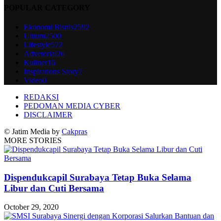
POPULAR CATEGORY
Ekonomi Bisnis
2592
Umum
2500
Lifestyle
572
Advetorial
26
Kuliner
16
Inspirations Story
7
Video
0
REDAKSI
PEDOMAN MEDIA CYBER
DISCLAIMER
© Jatim Media by
Cakpras
MORE STORIES
Dispendukcapil Surabaya Tetap Buka Selama
Libur dan Cuti Bersama
October 29, 2020