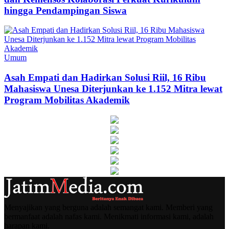
hingga Pendampingan Siswa
Umum
Asah Empati dan Hadirkan Solusi Riil, 16 Ribu
Mahasiswa Unesa Diterjunkan ke 1.152 Mitra lewat
Program Mobilitas Akademik
Menyajikan yang berguna adalah semangat kami. Memberi yang
bermanfaat adalah nafas kami. Menikmati informasi kami, adalah
harapan kami.