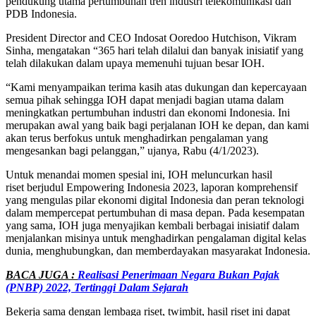
pendukung utama pertumbuhan tren industri telekomunikasi dan
PDB Indonesia.
President Director and CEO Indosat Ooredoo Hutchison, Vikram
Sinha, mengatakan “365 hari telah dilalui dan banyak inisiatif yang
telah dilakukan dalam upaya memenuhi tujuan besar IOH.
“Kami menyampaikan terima kasih atas dukungan dan kepercayaan
semua pihak sehingga IOH dapat menjadi bagian utama dalam
meningkatkan pertumbuhan industri dan ekonomi Indonesia. Ini
merupakan awal yang baik bagi perjalanan IOH ke depan, dan kami
akan terus berfokus untuk menghadirkan pengalaman yang
mengesankan bagi pelanggan,” ujanya, Rabu (4/1/2023).
Untuk menandai momen spesial ini, IOH meluncurkan hasil
riset berjudul Empowering Indonesia 2023, laporan komprehensif
yang mengulas pilar ekonomi digital Indonesia dan peran teknologi
dalam mempercepat pertumbuhan di masa depan. Pada kesempatan
yang sama, IOH juga menyajikan kembali berbagai inisiatif dalam
menjalankan misinya untuk menghadirkan pengalaman digital kelas
dunia, menghubungkan, dan memberdayakan masyarakat Indonesia.
BACA JUGA :
Realisasi Penerimaan Negara Bukan Pajak
(PNBP) 2022, Tertinggi Dalam Sejarah
Bekerja sama dengan lembaga riset, twimbit, hasil riset ini dapat