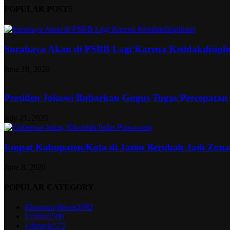
POPULAR POSTS
Surabaya Akan di PSBB Lagi Karena Ketidakdisipl
June 18, 2020
Presiden Jokowi Bubarkan Gugus Tugas Percepatan
July 21, 2020
Empat Kabupaten/Kota di Jatim Berubah Jadi Zon
June 8, 2020
POPULAR CATEGORY
Ekonomi Bisnis
2592
Umum
2500
Lifestyle
572