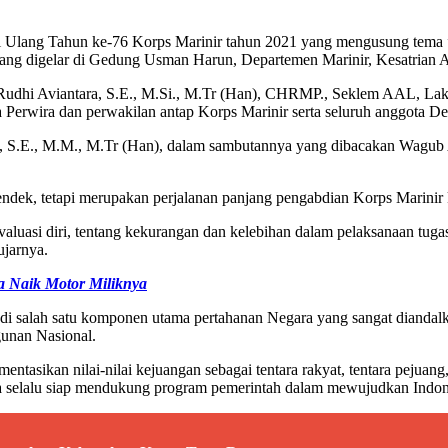
 Ulang Tahun ke-76 Korps Marinir tahun 2021 yang mengusung tema ”
g digelar di Gedung Usman Harun, Departemen Marinir, Kesatrian A
udhi Aviantara, S.E., M.Si., M.Tr (Han), CHRMP., Seklem AAL, La
Perwira dan perwakilan antap Korps Marinir serta seluruh anggota D
 S.E., M.M., M.Tr (Han), dalam sambutannya yang dibacakan Wagub
dek, tetapi merupakan perjalanan panjang pengabdian Korps Marinir
evaluasi diri, tentang kekurangan dan kelebihan dalam pelaksanaan tuga
ujarnya.
a Naik Motor Miliknya
di salah satu komponen utama pertahanan Negara yang sangat dianda
unan Nasional.
ntasikan nilai-nilai kejuangan sebagai tentara rakyat, tentara pejuang,
erta selalu siap mendukung program pemerintah dalam mewujudkan Indo