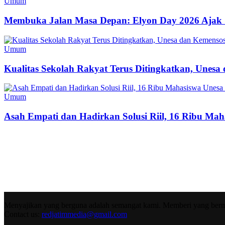
Umum
Membuka Jalan Masa Depan: Elyon Day 2026 Ajak 
Umum
Kualitas Sekolah Rakyat Terus Ditingkatkan, Unes
Umum
Asah Empati dan Hadirkan Solusi Riil, 16 Ribu Mah
Menyajikan yang berguna adalah semangat kami. Memberi yang berma
Contact us:
redjatimmedia@gmail.com