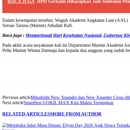
BACA JUGA
DPD Gerkatin Diharapkan Jadi Jembatan P
Dalam kesempatan tersebut, Wagub Akademi Angkatan Laut (AAL) me
Sersan Taruna (Marinir) Athallah Rafi.
Baca juga :
Memperingati Hari Kesehatan Nasional, Gubernur K
Pada akhir acara tasyakuran kali ini Departemen Marinir Akademi An
Peltu Marinir Wisma Darmaja dan kepada dua anggota yang sudah berd
Share
Previous article
Mitsubishi New Xpander dan New Xpander Cross dil
Next article
Smartfren GOKIL MAX Kini Makin Terjangkau
RELATED ARTICLES
MORE FROM AUTHOR