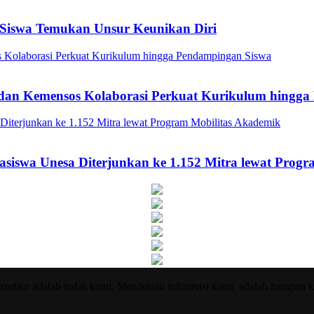
Siswa Temukan Unsur Keunikan Diri
a dan Kemensos Kolaborasi Perkuat Kurikulum hingg
asiswa Unesa Diterjunkan ke 1.152 Mitra lewat Prog
nfaat adalah nafas kami. Menikmati informasi kami, adalah harapan k