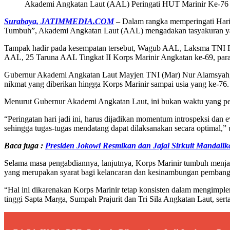
Akademi Angkatan Laut (AAL) Peringati HUT Marinir Ke-76
Surabaya, JATIMMEDIA.COM
– Dalam rangka memperingati Hari
Tumbuh”, Akademi Angkatan Laut (AAL) mengadakan tasyakuran yan
Tampak hadir pada kesempatan tersebut, Wagub AAL, Laksma TNI R
AAL, 25 Taruna AAL Tingkat II Korps Marinir Angkatan ke-69, para 
Gubernur Akademi Angkatan Laut Mayjen TNI (Mar) Nur Alamsyah,
nikmat yang diberikan hingga Korps Marinir sampai usia yang ke-76.
Menurut Gubernur Akademi Angkatan Laut, ini bukan waktu yang pen
“Peringatan hari jadi ini, harus dijadikan momentum introspeksi dan 
sehingga tugas-tugas mendatang dapat dilaksanakan secara optimal,” 
Baca juga :
Presiden Jokowi Resmikan dan Jajal Sirkuit Mandalik
Selama masa pengabdiannya, lanjutnya, Korps Marinir tumbuh menja
yang merupakan syarat bagi kelancaran dan kesinambungan pembang
“Hal ini dikarenakan Korps Marinir tetap konsisten dalam mengimpleme
tinggi Sapta Marga, Sumpah Prajurit dan Tri Sila Angkatan Laut, s