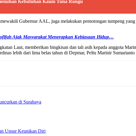
emenuhan Kebutuhan Kaum Tuna Rungu
wakili Gubernur AAL, juga melakukan pemotongan tumpeng yang dibe
hofifah Ajak Masyarakat Menerapkan Kebiasaan Hidup…
gkatan Laut, memberikan bingkisan dan tali asih kepada anggota Mari
inas lebih dari lima belas tahun di Depmar, Peltu Marinir Sumariant
uncurkan di Surabaya