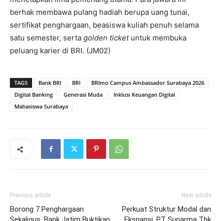
berhak membawa pulang hadiah berupa uang tunai,
sertifikat penghargaan, beasiswa kuliah penuh selama
satu semester, serta
golden ticket
untuk membuka
peluang karier di BRI. (JM02)
TAGS
Bank BRI
BRI
BRImo Campus Ambassador Surabaya 2026
Digital Banking
Generasi Muda
Inklusi Keuangan Digital
Mahasiswa Surabaya
Previous article
Next article
Borong 7 Penghargaan
Perkuat Struktur Modal dan
Sekaligus, Bank Jatim Buktikan
Ekspansi, PT Suparma Tbk