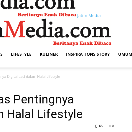
Jatim Media
IS
LIFESTYLE
KULINER
INSPIRATIONS STORY
UMU
ya Digitalisasi dalam Halal Lifestyle
as Pentingnya
m Halal Lifestyle
66
0