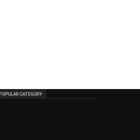
POPULAR CATEGORY
Ekonomi Bisnis
2592
Umum
2500
Lifestyle
572
Advetorial
26