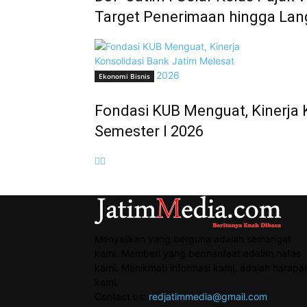
Target Penerimaan hingga La
Ekonomi Bisnis
Fondasi KUB Menguat, Kinerja 
Semester I 2026
Menyajikan yang berguna adalah semangat
kami. Memberi yang bermanfaat adalah nafas
kami. Menikmati informasi kami, adalah harapa
kami.
Contact us:
redjatimmedia@gmail.com