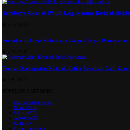
Surabaya Akan di PSBB Lagi Karena Ketidakdisipl
June 18, 2020
Presiden Jokowi Bubarkan Gugus Tugas Percepatan
July 21, 2020
Empat Kabupaten/Kota di Jatim Berubah Jadi Zon
June 8, 2020
POPULAR CATEGORY
Ekonomi Bisnis
2592
Umum
2500
Lifestyle
572
Advetorial
26
Kuliner
16
Inspirations Story
7