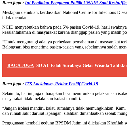
Baca juga :
Ini Penilaian Pengamat Politik UNAIR Soal Reshuffle
Meskipun demikian, berdasarkan National Centre for Infectious Disea
tidak menular.
NCID menyebutkan bahwa pada 5% pasien Covid-19, hasil swabnya masih
kesalahfahaman di masyarakat karena dianggap pasien yang masih posi
“Untuk mengurangi adanya perbedaan pemahaman di masyarakat terkait 
Balongsari bisa menerima pasien-pasien yang sebelumnya sudah meneri
BACA JUGA
SD AL Falah Surabaya Gelar Wisuda Tahfidz A
Baca juga :
ITS Lockdown, Rektor Positif Covid-19
Selain itu, hal ini juga diharapkan bisa menurunkan pelaksanaan iso
masyarakat tidak melakukan isolasi mandiri.
“Jangan isolasi mandiri, kalau rumahnya tidak memungkinkan, Kami
dan rumah sakit darurat lapangan, silahkan dimanfaatkan sebaik mun
Penggunaan kembali gedung BPSDM Jatim ini dijelaskan Khofifah seba