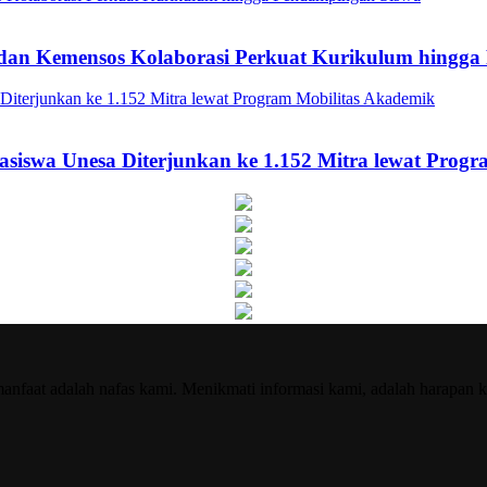
a dan Kemensos Kolaborasi Perkuat Kurikulum hingg
asiswa Unesa Diterjunkan ke 1.152 Mitra lewat Prog
nfaat adalah nafas kami. Menikmati informasi kami, adalah harapan k