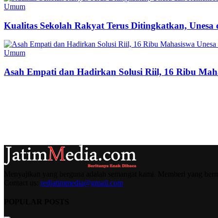
Umum
Kualitas Sekolah Rakyat Terus Ditingkatkan, Unes
Umum
Asah Empati dan Hadirkan Solusi Riil, 16 Ribu Mah
Menyajikan yang berguna adalah semangat kami. Memberi yang berma
Contact us:
redjatimmedia@gmail.com
POPULAR POSTS