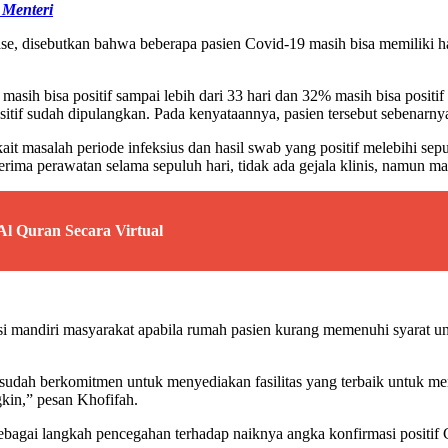
 Menteri
se, disebutkan bahwa beberapa pasien Covid-19 masih bisa memiliki has
 bisa positif sampai lebih dari 33 hari dan 32% masih bisa positif s
tif sudah dipulangkan. Pada kenyataannya, pasien tersebut sebenarnya
masalah periode infeksius dan hasil swab yang positif melebihi sepul
ma perawatan selama sepuluh hari, tidak ada gejala klinis, namun mas
l Quran Secara Virtual
lasi mandiri masyarakat apabila rumah pasien kurang memenuhi syarat un
 sudah berkomitmen untuk menyediakan fasilitas yang terbaik untuk 
gkin,” pesan Khofifah.
gai langkah pencegahan terhadap naiknya angka konfirmasi positif Co