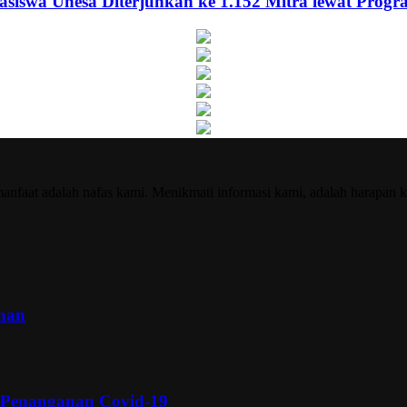
asiswa Unesa Diterjunkan ke 1.152 Mitra lewat Prog
nfaat adalah nafas kami. Menikmati informasi kami, adalah harapan k
inan
 Penanganan Covid-19