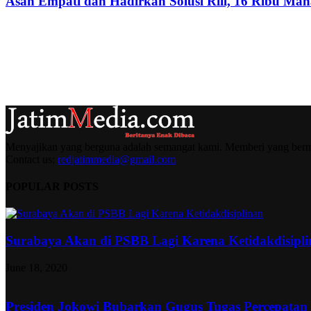
Asah Empati dan Hadirkan Solusi Riil, 16 Ribu Mah
Menyajikan yang berguna adalah semangat kami. Memberi yang berma
Contact us:
redjatimmedia@gmail.com
POPULAR POSTS
Surabaya Akan di PSBB Lagi Karena Ketidakdisipl
June 18, 2020
Presiden Jokowi Bubarkan Gugus Tugas Percepatan