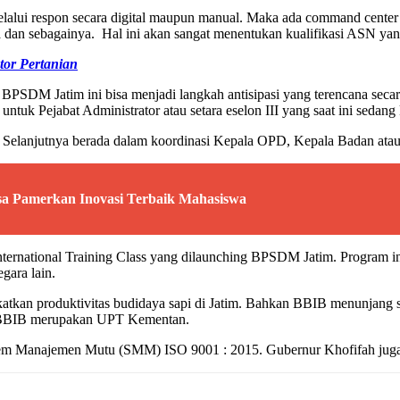
k melalui respon secara digital maupun manual. Maka ada command cente
a dan sebagainya. Hal ini akan sangat menentukan kualifikasi ASN yang
tor Pertanian
 BPSDM Jatim ini bisa menjadi langkah antisipasi yang terencana seca
uk Pejabat Administrator atau setara eselon III yang saat ini sedang 
Selanjutnya berada dalam koordinasi Kepala OPD, Kepala Badan atau e
esa Pamerkan Inovasi Terbaik Mahasiswa
ternational Training Class yang dilaunching BPSDM Jatim. Program i
gara lain.
katkan produktivitas budidaya sapi di Jatim. Bahkan BBIB menunjang 
t BBIB merupakan UPT Kementan.
stem Manajemen Mutu (SMM) ISO 9001 : 2015. Gubernur Khofifah ju