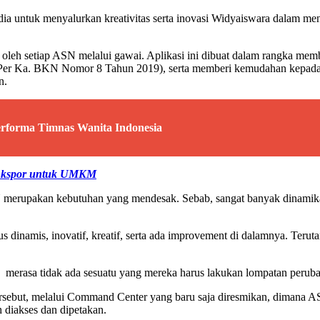
dia untuk menyalurkan kreativitas serta inovasi Widyaiswara dalam m
s oleh setiap ASN melalui gawai. Aplikasi ini dibuat dalam rangka me
(Per Ka. BKN Nomor 8 Tahun 2019), serta memberi kemudahan kepada
n.
erforma Timnas Wanita Indonesia
r Ekspor untuk UMKM
N merupakan kebutuhan yang mendesak. Sebab, sangat banyak dinamika 
arus dinamis, inovatif, kreatif, serta ada improvement di dalamnya.
 merasa tidak ada sesuatu yang mereka harus lakukan lompatan peruba
but, melalui Command Center yang baru saja diresmikan, dimana AS
 diakses dan dipetakan.