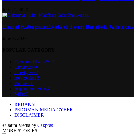
July 21, 2020
Empat Kabupaten/Kota di Jatim Berubah Jadi Zon
June 8, 2020
POPULAR CATEGORY
Ekonomi Bisnis
2592
Umum
2500
Lifestyle
572
Advetorial
26
Kuliner
16
Inspirations Story
7
Video
0
REDAKSI
PEDOMAN MEDIA CYBER
DISCLAIMER
© Jatim Media by
Cakpras
MORE STORIES