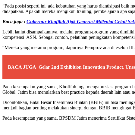
“Pada posisi seperti ini ada kebutuhan yang harus diantisipasi bai
didapatkan. Apakah mereka mengikuti training, pembelajaran apa saj
Baca juga :
Gubernur Khofifah Ajak Generasi Millenial Geluti Sek
Lebih lanjut disampaikannya, melalui program-program yang dimiliki
kompetensi ASN. Sebagai contoh, pelatihan peningkatan kompetensi unt
“Mereka yang meramu program, dapurnya Pemprov ada di eselon III. 
BACA JUGA
Gelar 2nd Exhibition Innovation Product, Un
Pada kesempatan yang sama, Khofifah juga mengapresiasi program In
Global. Jatim bisa menularkan best practice kepada daerah lain atau ne
Dicontohkan, Balai Besar Inseminasi Buatan (BBIB) ini bisa mening
menjadi bagian penting melakukan sinergi dengan BBIB menginga
Pada kesempatan yang sama, BPSDM Jatim menerima Sertifikat Si