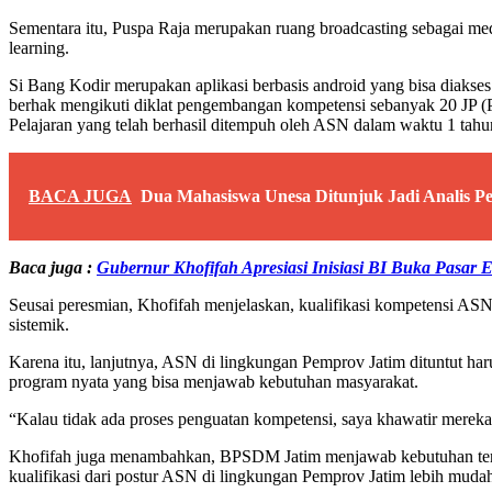
Sementara itu, Puspa Raja merupakan ruang broadcasting sebagai me
learning.
Si Bang Kodir merupakan aplikasi berbasis android yang bisa diakse
berhak mengikuti diklat pengembangan kompetensi sebanyak 20 JP 
Pelajaran yang telah berhasil ditempuh oleh ASN dalam waktu 1 tahu
BACA JUGA
Dua Mahasiswa Unesa Ditunjuk Jadi Analis P
Baca juga :
Gubernur Khofifah Apresiasi Inisiasi BI Buka Pasa
Seusai peresmian, Khofifah menjelaskan, kualifikasi kompetensi AS
sistemik.
Karena itu, lanjutnya, ASN di lingkungan Pemprov Jatim dituntut h
program nyata yang bisa menjawab kebutuhan masyarakat.
“Kalau tidak ada proses penguatan kompetensi, saya khawatir mereka
Khofifah juga menambahkan, BPSDM Jatim menjawab kebutuhan terse
kualifikasi dari postur ASN di lingkungan Pemprov Jatim lebih mudah