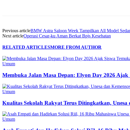
Share
Previous article
BMW Astra Saloon Week Tampilkan All Model Sedan 
Next article
Operasi Cesar-ku Aman Berkat Bpjs Kesehatan
RELATED ARTICLES
MORE FROM AUTHOR
Umum
Membuka Jalan Masa Depan: Elyon Day 2026 Ajak 
Umum
Kualitas Sekolah Rakyat Terus Ditingkatkan, Unes
Umum