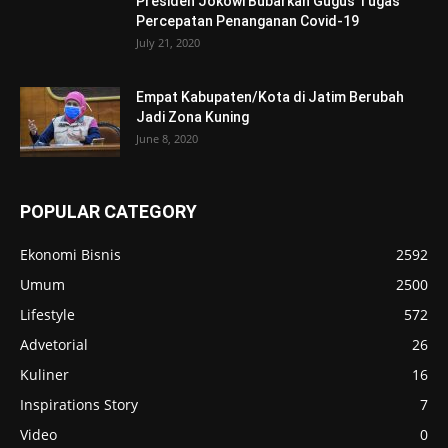
Presiden Jokowi Bubarkan Gugus Tugas
Percepatan Penanganan Covid-19
July 21, 2020
Empat Kabupaten/Kota di Jatim Berubah
Jadi Zona Kuning
June 8, 2020
POPULAR CATEGORY
Ekonomi Bisnis
2592
Umum
2500
Lifestyle
572
Advetorial
26
Kuliner
16
Inspirations Story
7
Video
0