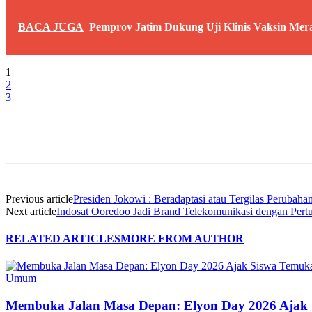
BACA JUGA
Pemprov Jatim Dukung Uji Klinis Vaksin Mera
1
2
3
Share
Previous article
Presiden Jokowi : Beradaptasi atau Tergilas Perubaha
Next article
Indosat Ooredoo Jadi Brand Telekomunikasi dengan Pert
RELATED ARTICLES
MORE FROM AUTHOR
Umum
Membuka Jalan Masa Depan: Elyon Day 2026 Ajak 