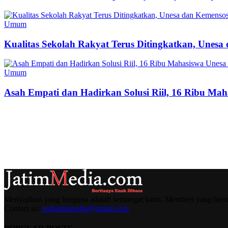
Umum
Kualitas Sekolah Rakyat Terus Ditingkatkan, Unes
Umum
Asah Empati dan Hadirkan Solusi Riil, 16 Ribu Mah
Menyajikan yang berguna adalah semangat kami. Memberi yang berma
Contact us:
redjatimmedia@gmail.com