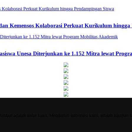
a dan Kemensos Kolaborasi Perkuat Kurikulum hingg
asiswa Unesa Diterjunkan ke 1.152 Mitra lewat Prog
nfaat adalah nafas kami. Menikmati informasi kami, adalah harapan k