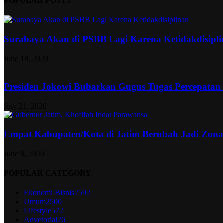
POPULAR POSTS
Surabaya Akan di PSBB Lagi Karena Ketidakdisipl
June 18, 2020
Presiden Jokowi Bubarkan Gugus Tugas Percepatan
July 21, 2020
Empat Kabupaten/Kota di Jatim Berubah Jadi Zon
June 8, 2020
POPULAR CATEGORY
Ekonomi Bisnis
2592
Umum
2500
Lifestyle
572
Advetorial
26