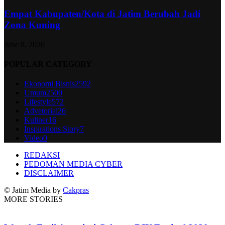
Empat Kabupaten/Kota di Jatim Berubah Jadi
Zona Kuning
June 8, 2020
POPULAR CATEGORY
Ekonomi Bisnis
2592
Umum
2500
Lifestyle
572
Advetorial
26
Kuliner
16
Inspirations Story
7
Video
0
REDAKSI
PEDOMAN MEDIA CYBER
DISCLAIMER
© Jatim Media by
Cakpras
MORE STORIES