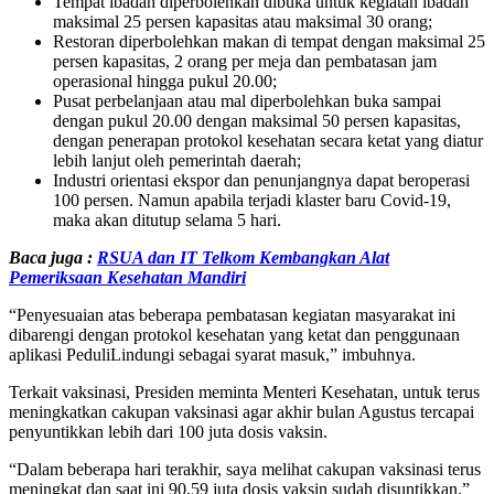
Tempat ibadah diperbolehkan dibuka untuk kegiatan ibadah
maksimal 25 persen kapasitas atau maksimal 30 orang;
Restoran diperbolehkan makan di tempat dengan maksimal 25
persen kapasitas, 2 orang per meja dan pembatasan jam
operasional hingga pukul 20.00;
Pusat perbelanjaan atau mal diperbolehkan buka sampai
dengan pukul 20.00 dengan maksimal 50 persen kapasitas,
dengan penerapan protokol kesehatan secara ketat yang diatur
lebih lanjut oleh pemerintah daerah;
Industri orientasi ekspor dan penunjangnya dapat beroperasi
100 persen. Namun apabila terjadi klaster baru Covid-19,
maka akan ditutup selama 5 hari.
Baca juga :
RSUA dan IT Telkom Kembangkan Alat
Pemeriksaan Kesehatan Mandiri
“Penyesuaian atas beberapa pembatasan kegiatan masyarakat ini
dibarengi dengan protokol kesehatan yang ketat dan penggunaan
aplikasi PeduliLindungi sebagai syarat masuk,” imbuhnya.
Terkait vaksinasi, Presiden meminta Menteri Kesehatan, untuk terus
meningkatkan cakupan vaksinasi agar akhir bulan Agustus tercapai
penyuntikkan lebih dari 100 juta dosis vaksin.
“Dalam beberapa hari terakhir, saya melihat cakupan vaksinasi terus
meningkat dan saat ini 90,59 juta dosis vaksin sudah disuntikkan,”