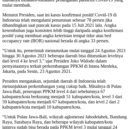
mulai membaik.
Menurut Presiden, saat ini kasus konfirmasi positif Covid-19 di
Indonesia telah mengalami penurunan sebesar 78 persen jika
dibandingkan saat puncak kasus pada 15 Juli 2021 lalu. Angka
kesembuhan juga konsisten lebih tinggi daripada angka konfirmasi
positif yang membuat angka keterisian tempat tidur atau bed
occupancy rate (BOR) nasional berada di angka 33 persen.
“Untuk itu, pemerintah memutuskan mulai tanggal 24 Agustus 2021
hingga 30 Agustus 2021 beberapa daerah bisa diturunkan levelnya
dari level 4 ke level 3,” ujar Presiden Joko Widodo dalam
pernyataannya terkait perkembangan PPKM di Istana Merdeka,
Jakarta, pada Senin, 23 Agustus 2021.
Presiden mengatakan, sejumlah daerah di Indonesia telah
menunjukkan perkembangan yang cukup baik. Misalnya di Pulau
Jawa-Bali, penerapan PPKM level 4 dari sebelumnya 67
kabupaten/kota berkurang menjadi 51 kabupaten/kota, level 3 dari
59 kabupaten/kota menjadi 67 kabupaten/kota, dan level 2 dari 2
kabupaten/kota menjadi 10 kabupaten/kota.
“Untuk Pulau Jawa-Bali, wilayah aglomerasi Jabodetabek, Bandung
Raya, Surabaya Raya, dan beberapa wilayah kabupaten/kota
lainnya sudah bisa berada pada PPKM level 3 mulai tanggal 24