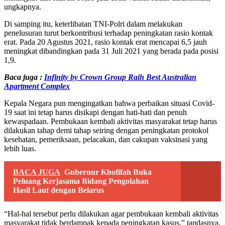
ungkapnya.
Di samping itu, keterlibatan TNI-Polri dalam melakukan
penelusuran turut berkontribusi terhadap peningkatan rasio kontak
erat. Pada 20 Agustus 2021, rasio kontak erat mencapai 6,5 jauh
meningkat dibandingkan pada 31 Juli 2021 yang berada pada posisi
1,9.
Baca juga :
Infinity by Crown Group Raih Best Australian
Apartment Complex
Kepala Negara pun mengingatkan bahwa perbaikan situasi Covid-
19 saat ini tetap harus disikapi dengan hati-hati dan penuh
kewaspadaan. Pembukaan kembali aktivitas masyarakat tetap harus
dilakukan tahap demi tahap seiring dengan peningkatan protokol
kesehatan, pemeriksaan, pelacakan, dan cakupan vaksinasi yang
lebih luas.
BACA JUGA
Gubernur Khofifah Buka
Peluang Kerjasama Bidang Pengolahan
Hasil Laut dengan Belarus
“Hal-hal tersebut perlu dilakukan agar pembukaan kembali aktivitas
masyarakat tidak berdampak kepada peningkatan kasus,” tandasnya.