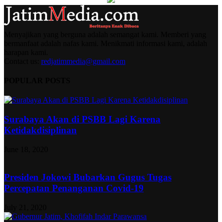
Menyajikan yang berguna adalah semangat kami. Memberi yang
bermanfaat adalah nafas kami. Menikmati informasi kami, adalah
harapan kami.
Contact us:
redjatimmedia@gmail.com
POPULAR POSTS
Surabaya Akan di PSBB Lagi Karena
Ketidakdisiplinan
June 18, 2020
Presiden Jokowi Bubarkan Gugus Tugas
Percepatan Penanganan Covid-19
July 21, 2020