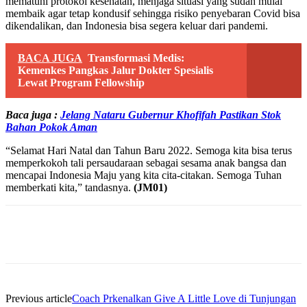
mematuhi protokol kesehatan, menjaga situasi yang sudah mulai
membaik agar tetap kondusif sehingga risiko penyebaran Covid bisa
dikendalikan, dan Indonesia bisa segera keluar dari pandemi.
BACA JUGA
Transformasi Medis:
Kemenkes Pangkas Jalur Dokter Spesialis
Lewat Program Fellowship
Baca juga :
Jelang Nataru Gubernur Khofifah Pastikan Stok
Bahan Pokok Aman
“Selamat Hari Natal dan Tahun Baru 2022. Semoga kita bisa terus
memperkokoh tali persaudaraan sebagai sesama anak bangsa dan
mencapai Indonesia Maju yang kita cita-citakan. Semoga Tuhan
memberkati kita,” tandasnya.
(JM01)
Previous article
Coach Prkenalkan Give A Little Love di Tunjungan