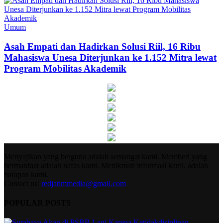
Umum
Asah Empati dan Hadirkan Solusi Riil, 16 Ribu
Mahasiswa Unesa Diterjunkan ke 1.152 Mitra lewat
Program Mobilitas Akademik
Menyajikan yang berguna adalah semangat kami. Memberi yang
bermanfaat adalah nafas kami. Menikmati informasi kami, adalah
harapan kami.
Contact us:
redjatimmedia@gmail.com
POPULAR POSTS