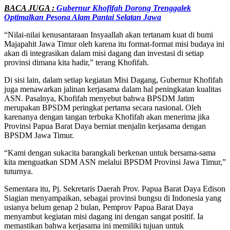
BACA JUGA :
Gubernur Khofifah Dorong Trenggalek
Optimalkan Pesona Alam Pantai Selatan Jawa
“Nilai-nilai kenusantaraan Insyaallah akan tertanam kuat di bumi
Majapahit Jawa Timur oleh karena itu format-format misi budaya ini
akan di integrasikan dalam misi dagang dan investasi di setiap
provinsi dimana kita hadir,” terang Khofifah.
Di sisi lain, dalam setiap kegiatan Misi Dagang, Gubernur Khofifah
juga menawarkan jalinan kerjasama dalam hal peningkatan kualitas
ASN. Pasalnya, Khofifah menyebut bahwa BPSDM Jatim
merupakan BPSDM peringkat pertama secara nasional. Oleh
karenanya dengan tangan terbuka Khofifah akan menerima jika
Provinsi Papua Barat Daya berniat menjalin kerjasama dengan
BPSDM Jawa Timur.
“Kami dengan sukacita barangkali berkenan untuk bersama-sama
kita menguatkan SDM ASN melalui BPSDM Provinsi Jawa Timur,”
tuturnya.
Sementara itu, Pj. Sekretaris Daerah Prov. Papua Barat Daya Edison
Siagian menyampaikan, sebagai provinsi bungsu di Indonesia yang
usianya belum genap 2 bulan, Pemprov Papua Barat Daya
menyambut kegiatan misi dagang ini dengan sangat positif. Ia
memastikan bahwa kerjasama ini memiliki tujuan untuk