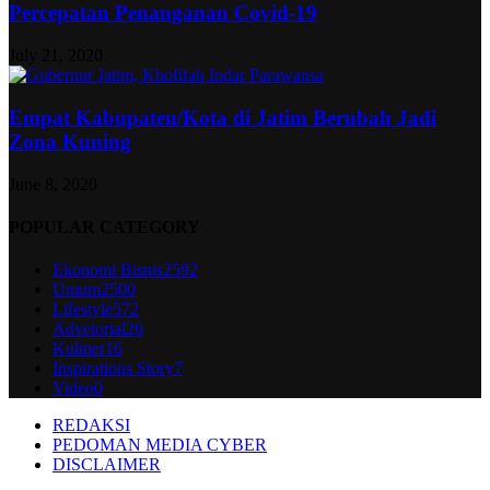
Percepatan Penanganan Covid-19
July 21, 2020
Empat Kabupaten/Kota di Jatim Berubah Jadi
Zona Kuning
June 8, 2020
POPULAR CATEGORY
Ekonomi Bisnis
2592
Umum
2500
Lifestyle
572
Advetorial
26
Kuliner
16
Inspirations Story
7
Video
0
REDAKSI
PEDOMAN MEDIA CYBER
DISCLAIMER