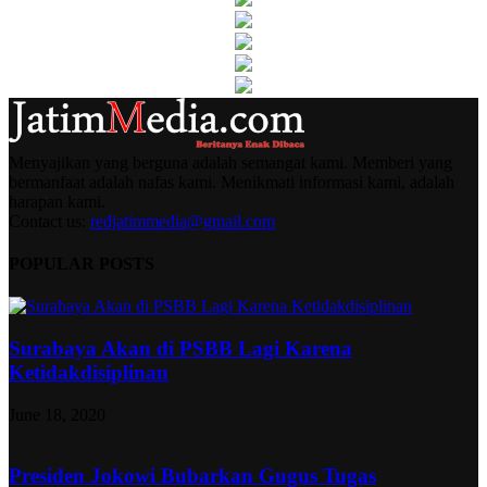
Menyajikan yang berguna adalah semangat kami. Memberi yang
bermanfaat adalah nafas kami. Menikmati informasi kami, adalah
harapan kami.
Contact us:
redjatimmedia@gmail.com
POPULAR POSTS
Surabaya Akan di PSBB Lagi Karena
Ketidakdisiplinan
June 18, 2020
Presiden Jokowi Bubarkan Gugus Tugas