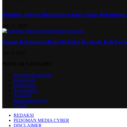
Presiden Jokowi Bubarkan Gugus Tugas Percepatan
July 21, 2020
Empat Kabupaten/Kota di Jatim Berubah Jadi Zon
June 8, 2020
POPULAR CATEGORY
Ekonomi Bisnis
2592
Umum
2500
Lifestyle
572
Advetorial
26
Kuliner
16
Inspirations Story
7
Video
0
REDAKSI
PEDOMAN MEDIA CYBER
DISCLAIMER