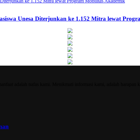
asiswa Unesa Diterjunkan ke 1.152 Mitra lewat Prog
nfaat adalah nafas kami. Menikmati informasi kami, adalah harapan k
inan