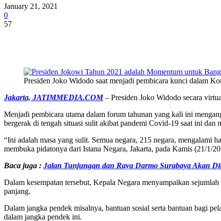
January 21, 2021
0
57
Share
Presiden Joko Widodo saat menjadi pembicara kunci dalam Ko
Jakarta, JATIMMEDIA.COM
– Presiden Joko Widodo secara virt
Menjadi pembicara utama dalam forum tahunan yang kali ini mengang
bergerak di tengah situasi sulit akibat pandemi Covid-19 saat ini 
“Ini adalah masa yang sulit. Semua negara, 215 negara, mengalami hal
membuka pidatonya dari Istana Negara, Jakarta, pada Kamis (21/1/20
Baca juga :
Jalan Tunjungan dan Raya Darmo Surabaya Akan Dit
Dalam kesempatan tersebut, Kepala Negara menyampaikan sejumlah p
panjang.
Dalam jangka pendek misalnya, bantuan sosial serta bantuan bagi p
dalam jangka pendek ini.