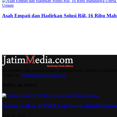
Umum
Asah Empati dan Hadirkan Solusi Riil, 16 Ribu Mah
Menyajikan yang berguna adalah semangat kami. Memberi yang berma
Contact us:
redjatimmedia@gmail.com
POPULAR POSTS
Surabaya Akan di PSBB Lagi Karena Ketidakdisipl
June 18, 2020