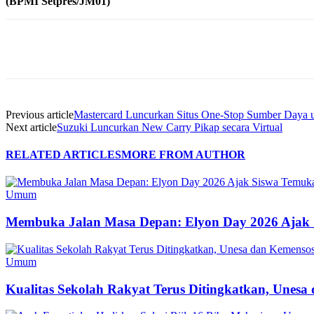
(BPMI Setpres/JM01)
Share
Previous article
Mastercard Luncurkan Situs One-Stop Sumber Day
Next article
Suzuki Luncurkan New Carry Pikap secara Virtual
RELATED ARTICLES
MORE FROM AUTHOR
Umum
Membuka Jalan Masa Depan: Elyon Day 2026 Ajak 
Umum
Kualitas Sekolah Rakyat Terus Ditingkatkan, Unes