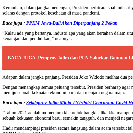
Kemudian, dalam jangka menengah, Presiden berbicara soal industri y
selaras dengan protokol kesehatan di masa pandemi.
Baca juga :
PPKM Jawa-Bali Akan Diperpanjang 2 Pekan
“Kalau ada yang bertanya, industri apa yang akan bertahan dalam situa
keuangan dan pendidikan,” ucapnya.
BACA JUGA
Pemprov Jatim dan PLN Salurkan Bantuan Lis
Adapun dalam jangka panjang, Presiden Joko Widodo melihat dua pelu
Dengan menangkap semua peluang tersebut, Presiden berharap agar mul
menuju sebuah kekuatan ekonomi baru dan menjadi negara maju.
Baca juga :
Sekdaprov Jatim Minta TNI/Polri Gencarkan Covid H
“Tahun 2021 adalah momentum kita untuk bangkit. Jika kita mampu mel
sebuah kekuatan ekonomi baru, semakin tangguh, dan menjadi negara
Hadir mendampingi presiden secara langsung dalam acara tersebut i