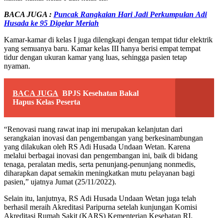
BACA JUGA :
Puncak Rangkaian Hari Jadi Perkumpulan Adi
Husada ke 95 Digelar Meriah
Kamar-kamar di kelas I juga dilengkapi dengan tempat tidur elektrik
yang semuanya baru. Kamar kelas III hanya berisi empat tempat
tidur dengan ukuran kamar yang luas, sehingga pasien tetap
nyaman.
BACA JUGA
BPJS Kesehatan Bakal
Hapus Kelas Peserta
“Renovasi ruang rawat inap ini merupakan kelanjutan dari
serangkaian inovasi dan pengembangan yang berkesinambungan
yang dilakukan oleh RS Adi Husada Undaan Wetan. Karena
melalui berbagai inovasi dan pengembangan ini, baik di bidang
tenaga, peralatan medis, serta penunjang-penunjang nonmedis,
diharapkan dapat semakin meningkatkan mutu pelayanan bagi
pasien,” ujatnya Jumat (25/11/2022).
Selain itu, lanjutnya, RS Adi Husada Undaan Wetan juga telah
berhasil meraih Akreditasi Paripurna setelah kunjungan Komisi
Akreditasi Rumah Sakit (KARS) Kementerian Kesehatan RI.