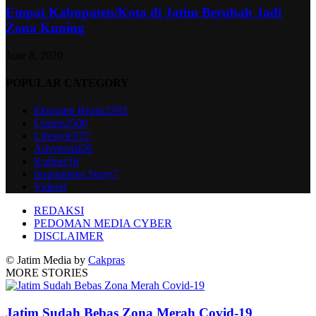
Empat Kabupaten/Kota di Jatim Berubah Jadi
Zona Kuning
June 8, 2020
POPULAR CATEGORY
Ekonomi Bisnis
2592
Umum
2500
Lifestyle
572
Advetorial
26
Kuliner
16
Inspirations Story
7
Video
0
REDAKSI
PEDOMAN MEDIA CYBER
DISCLAIMER
© Jatim Media by
Cakpras
MORE STORIES
Jatim Sudah Bebas Zona Merah Covid-19