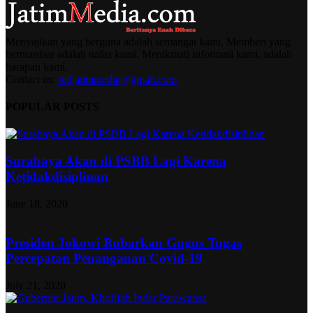
Menyajikan yang berguna adalah semangat kami. Memberi yang
bermanfaat adalah nafas kami. Menikmati informasi kami, adalah
harapan kami.
Contact us:
redjatimmedia@gmail.com
POPULAR POSTS
Surabaya Akan di PSBB Lagi Karena
Ketidakdisiplinan
June 18, 2020
Presiden Jokowi Bubarkan Gugus Tugas
Percepatan Penanganan Covid-19
July 21, 2020