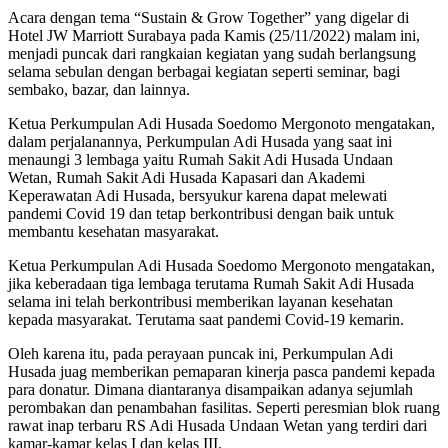
Acara dengan tema “Sustain & Grow Together” yang digelar di
Hotel JW Marriott Surabaya pada Kamis (25/11/2022) malam ini,
menjadi puncak dari rangkaian kegiatan yang sudah berlangsung
selama sebulan dengan berbagai kegiatan seperti seminar, bagi
sembako, bazar, dan lainnya.
Ketua Perkumpulan Adi Husada Soedomo Mergonoto mengatakan,
dalam perjalanannya, Perkumpulan Adi Husada yang saat ini
menaungi 3 lembaga yaitu Rumah Sakit Adi Husada Undaan
Wetan, Rumah Sakit Adi Husada Kapasari dan Akademi
Keperawatan Adi Husada, bersyukur karena dapat melewati
pandemi Covid 19 dan tetap berkontribusi dengan baik untuk
membantu kesehatan masyarakat.
Ketua Perkumpulan Adi Husada Soedomo Mergonoto mengatakan,
jika keberadaan tiga lembaga terutama Rumah Sakit Adi Husada
selama ini telah berkontribusi memberikan layanan kesehatan
kepada masyarakat. Terutama saat pandemi Covid-19 kemarin.
Oleh karena itu, pada perayaan puncak ini, Perkumpulan Adi
Husada juag memberikan pemaparan kinerja pasca pandemi kepada
para donatur. Dimana diantaranya disampaikan adanya sejumlah
perombakan dan penambahan fasilitas. Seperti peresmian blok ruang
rawat inap terbaru RS Adi Husada Undaan Wetan yang terdiri dari
kamar-kamar kelas I dan kelas III.