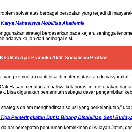
roblem solver atas berbagai persoalan yang terjadi di masyaraka
Karya Mahasiswa Mobilitas Akademik
enggunakan strategi berdasarkan pada kajian, sehingga fenome
ah adanya kajian dari berbagai sisi.
hofifah Ajak Pramuka Aktif Sosialisasi Protkes
nggi yang kemudian nanti bisa diimplementasikan di masyarakat,
Cak Hasan menuturkan bahwa kolaborasi ini merupakan bagian
nyak, bisa digunakan pemerintah sebagai dasar pengambilan keb
an strategis dalam menghadirkan solusi yang berkelanjutan,” uca
iga Pemeringkatan Dunia Bidang Disabilitas, Seni-Buday
t dalam percepatan penurunan kemiskinan di wilayah Jatim, d