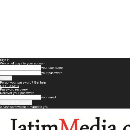
Sign in
Welcome! Log into your account
your username
your password
Forgot your password? Get help
DISCLAIMER
Password recovery
Recover your password
your email
A password will be e-mailed to you.
Jatim
Media