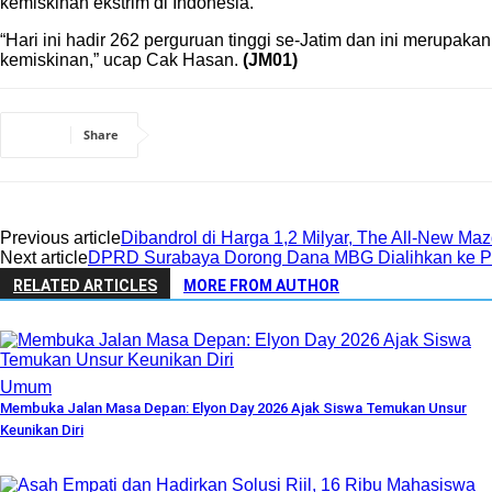
kemiskinan ekstrim di Indonesia.
“Hari ini hadir 262 perguruan tinggi se-Jatim dan ini merupa
kemiskinan,” ucap Cak Hasan.
(JM01)
Share
Previous article
Dibandrol di Harga 1,2 Milyar, The All-New Ma
Next article
DPRD Surabaya Dorong Dana MBG Dialihkan ke P
RELATED ARTICLES
MORE FROM AUTHOR
Umum
Membuka Jalan Masa Depan: Elyon Day 2026 Ajak Siswa Temukan Unsur
Keunikan Diri