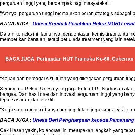
perguruan tinggi yang berdampak bagi masyarakat.
“Artinya, perguruan tinggi memainkan peran strategis sebagai p
BACA JUGA :
Unesa Kembali Pecahkan Rekor MURI Lewat 
Dalam konteks ini, lanjutnya, pengentasan kemiskinan tentu m
memberikan bantuan, tetapi perlu ada treatment yang lain setel
BACA JUGA
Peringatan HUT Pramuka Ke-60, Gubernur K
“Kajian dari berbagai sisi itulah yang dikerjakan perguruan ti
Sementara Rektor Unesa yang juga Ketua FRI, Nurhasan atau 
bangsa. Dan hasil riset dan inovasi perguruan tinggi yang ba
tepat sasaran, dan efektif.
“Kerja sama ini tidak hanya penting, tetapi juga sangat vital d
BACA JUGA :
Unesa Beri Penghargaan kepada Pemenang T
Cak Hasan yakin, kolaborasi ini merupakan langkah yang tepa