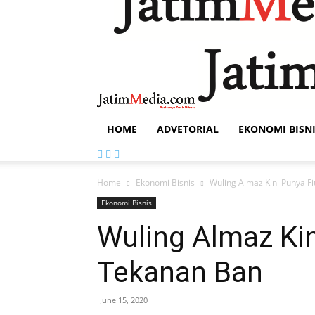
HOME
ADVETORIAL
EKONOMI BISN
Home
Ekonomi Bisnis
Wuling Almaz Kini Punya F
Ekonomi Bisnis
Wuling Almaz Kin
Tekanan Ban
June 15, 2020