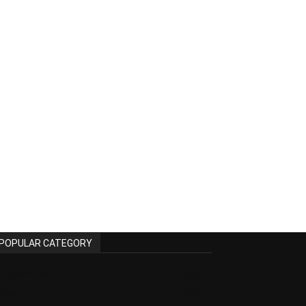
POPULAR CATEGORY
Ekonomi Bisnis
2592
Umum
2500