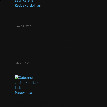
Surabaya Akan di PSBB Lagi
Karena Ketidakdisiplinan
June 18, 2020
Presiden Jokowi Bubarkan Gugus
Tugas Percepatan Penanganan
Covid-19
July 21, 2020
Empat Kabupaten/Kota di Jatim