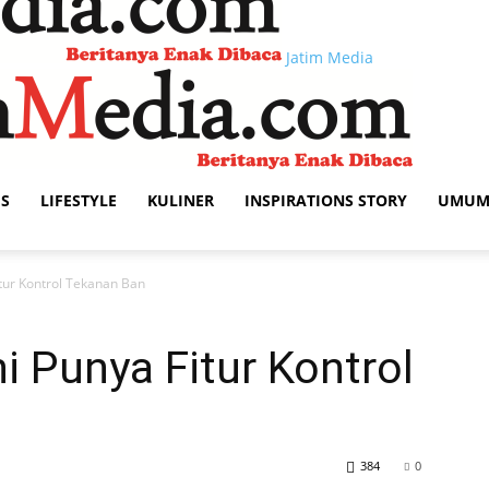
Jatim Media
IS
LIFESTYLE
KULINER
INSPIRATIONS STORY
UMU
itur Kontrol Tekanan Ban
i Punya Fitur Kontrol
384
0