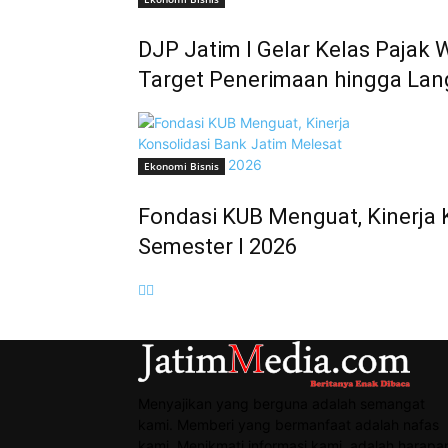
DJP Jatim I Gelar Kelas Pajak 
Target Penerimaan hingga La
Ekonomi Bisnis
Fondasi KUB Menguat, Kinerja 
Semester I 2026
Menyajikan yang berguna adalah semangat
kami. Memberi yang bermanfaat adalah nafas
kami. Menikmati informasi kami, adalah harapa