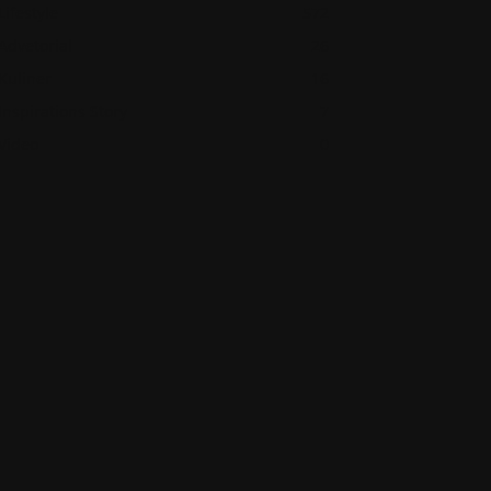
Lifestyle
572
Advetorial
26
Kuliner
16
Inspirations Story
7
Video
0