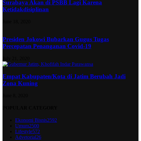
Surabaya Akan di PSBB Lagi Karena
Ketidakdisiplinan
June 18, 2020
Presiden Jokowi Bubarkan Gugus Tugas
Percepatan Penanganan Covid-19
July 21, 2020
Empat Kabupaten/Kota di Jatim Berubah Jadi
Zona Kuning
June 8, 2020
POPULAR CATEGORY
Ekonomi Bisnis
2592
Umum
2500
Lifestyle
572
Advetorial
26