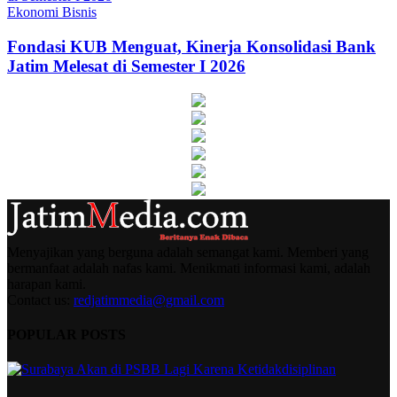
Ekonomi Bisnis
Fondasi KUB Menguat, Kinerja Konsolidasi Bank
Jatim Melesat di Semester I 2026
Menyajikan yang berguna adalah semangat kami. Memberi yang
bermanfaat adalah nafas kami. Menikmati informasi kami, adalah
harapan kami.
Contact us:
redjatimmedia@gmail.com
POPULAR POSTS