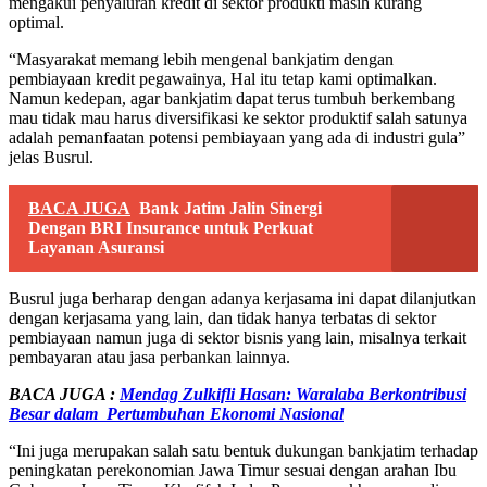
mengakui penyaluran kredit di sektor produkti masih kurang
optimal.
“Masyarakat memang lebih mengenal bankjatim dengan
pembiayaan kredit pegawainya, Hal itu tetap kami optimalkan.
Namun kedepan, agar bankjatim dapat terus tumbuh berkembang
mau tidak mau harus diversifikasi ke sektor produktif salah satunya
adalah pemanfaatan potensi pembiayaan yang ada di industri gula”
jelas Busrul.
BACA JUGA
Bank Jatim Jalin Sinergi
Dengan BRI Insurance untuk Perkuat
Layanan Asuransi
Busrul juga berharap dengan adanya kerjasama ini dapat dilanjutkan
dengan kerjasama yang lain, dan tidak hanya terbatas di sektor
pembiayaan namun juga di sektor bisnis yang lain, misalnya terkait
pembayaran atau jasa perbankan lainnya.
BACA JUGA :
Mendag Zulkifli Hasan: Waralaba Berkontribusi
Besar dalam Pertumbuhan Ekonomi Nasional
“Ini juga merupakan salah satu bentuk dukungan bankjatim terhadap
peningkatan perekonomian Jawa Timur sesuai dengan arahan Ibu