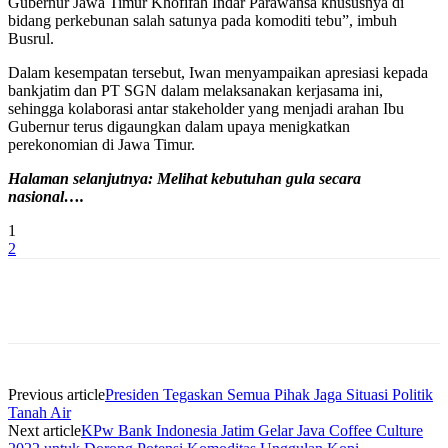
Gubernur Jawa Timur Khofifah Indar Parawansa khususnya di
bidang perkebunan salah satunya pada komoditi tebu”, imbuh
Busrul.
Dalam kesempatan tersebut, Iwan menyampaikan apresiasi kepada
bankjatim dan PT SGN dalam melaksanakan kerjasama ini,
sehingga kolaborasi antar stakeholder yang menjadi arahan Ibu
Gubernur terus digaungkan dalam upaya menigkatkan
perekonomian di Jawa Timur.
Halaman selanjutnya: Melihat kebutuhan gula secara
nasional….
1
2
Previous article
Presiden Tegaskan Semua Pihak Jaga Situasi Politik
Tanah Air
Next article
KPw Bank Indonesia Jatim Gelar Java Coffee Culture