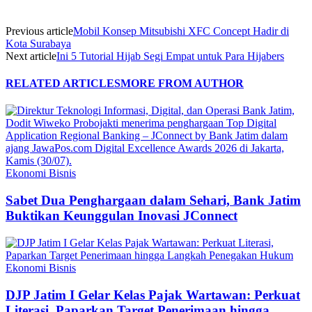
Previous article
Mobil Konsep Mitsubishi XFC Concept Hadir di
Kota Surabaya
Next article
Ini 5 Tutorial Hijab Segi Empat untuk Para Hijabers
RELATED ARTICLES
MORE FROM AUTHOR
Ekonomi Bisnis
Sabet Dua Penghargaan dalam Sehari, Bank Jatim
Buktikan Keunggulan Inovasi JConnect
Ekonomi Bisnis
DJP Jatim I Gelar Kelas Pajak Wartawan: Perkuat
Literasi, Paparkan Target Penerimaan hingga