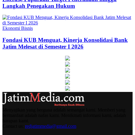
Langkah Penegakan Hukum
Ekonomi Bisnis
Fondasi KUB Menguat, Kinerja Konsolidasi Bank
Jatim Melesat di Semester I 2026
Menyajikan yang berguna adalah semangat kami. Memberi yang
bermanfaat adalah nafas kami. Menikmati informasi kami, adalah
harapan kami.
Contact us:
redjatimmedia@gmail.com