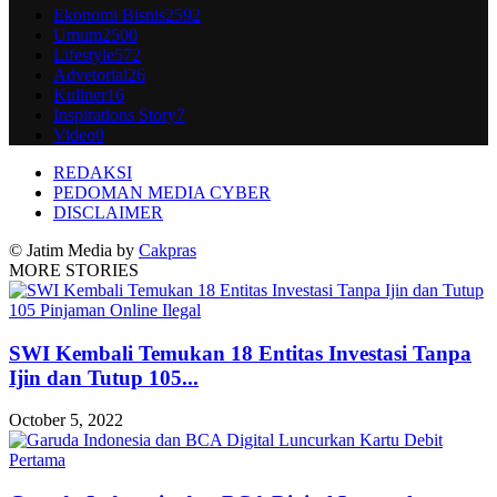
Ekonomi Bisnis
2592
Umum
2500
Lifestyle
572
Advetorial
26
Kuliner
16
Inspirations Story
7
Video
0
REDAKSI
PEDOMAN MEDIA CYBER
DISCLAIMER
© Jatim Media by
Cakpras
MORE STORIES
SWI Kembali Temukan 18 Entitas Investasi Tanpa
Ijin dan Tutup 105...
October 5, 2022