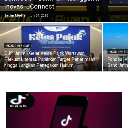
Inovasi JConnect
Jatim Media
-
July 31, 2026
EKONOMI BISNIS
EKONOMI BIS
DJP Jatim I Gelar Kelas Pajak Wartawan:
Perkuat Literasi, Paparkan Target Penerimaan
Fondasi K
hingga Langkah Penegakan Hukum
Bank Jati