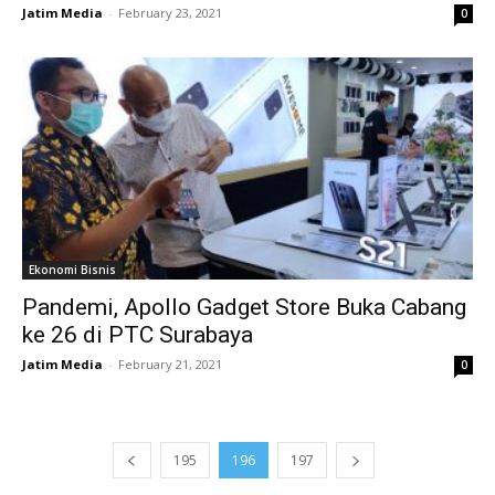
Jatim Media
-
February 23, 2021
0
Ekonomi Bisnis
Pandemi, Apollo Gadget Store Buka Cabang
ke 26 di PTC Surabaya
Jatim Media
-
February 21, 2021
0
195
196
197