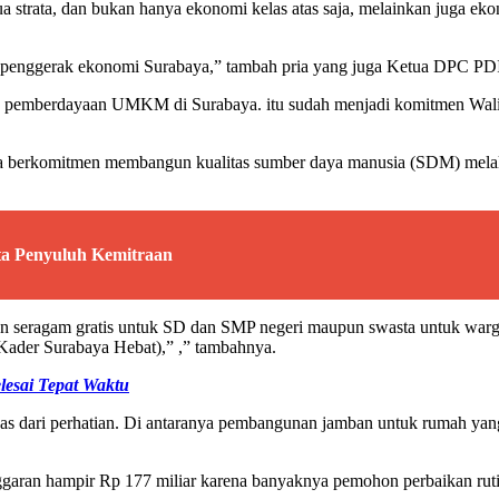
 strata, dan bukan hanya ekonomi kelas atas saja, melainkan juga ek
i penggerak ekonomi Surabaya,” tambah pria yang juga Ketua DPC PDI
pemberdayaan UMKM di Surabaya. itu sudah menjadi komitmen Wali Ko
 berkomitmen membangun kualitas sumber daya manusia (SDM) melalui
 Penyuluh Kemitraan
an seragam gratis untuk SD dan SMP negeri maupun swasta untuk war
der Surabaya Hebat),” ,” tambahnya.
lesai Tepat Waktu
 lepas dari perhatian. Di antaranya pembangunan jamban untuk rumah 
nggaran hampir Rp 177 miliar karena banyaknya pemohon perbaikan rut