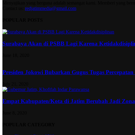
Menyajikan yang berguna adalah semangat kami. Memberi yang berma
Contact us:
redjatimmedia@gmail.com
POPULAR POSTS
Surabaya Akan di PSBB Lagi Karena Ketidakdisipl
June 18, 2020
Presiden Jokowi Bubarkan Gugus Tugas Percepatan
July 21, 2020
Empat Kabupaten/Kota di Jatim Berubah Jadi Zon
June 8, 2020
POPULAR CATEGORY