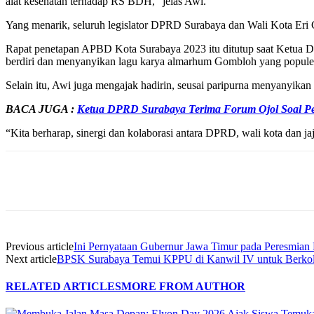
alat kesehatan terhadap RS BDH,” jelas Awi.
Yang menarik, seluruh legislator DPRD Surabaya dan Wali Kota Eri
Rapat penetapan APBD Kota Surabaya 2023 itu ditutup saat Ketua 
berdiri dan menyanyikan lagu karya almarhum Gombloh yang populer 
Selain itu, Awi juga mengajak hadirin, seusai paripurna menyanyika
BACA JUGA :
Ketua DPRD Surabaya Terima Forum Ojol Soal 
“Kita berharap, sinergi dan kolaborasi antara DPRD, wali kota dan j
Share
Previous article
Ini Pernyataan Gubernur Jawa Timur pada Peresmi
Next article
BPSK Surabaya Temui KPPU di Kanwil IV untuk Berkol
RELATED ARTICLES
MORE FROM AUTHOR