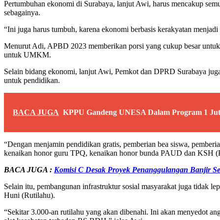
Pertumbuhan ekonomi di Surabaya, lanjut Awi, harus mencakup semua
sebagainya.
“Ini juga harus tumbuh, karena ekonomi berbasis kerakyatan menjad
Menurut Adi, APBD 2023 memberikan porsi yang cukup besar untuk 
untuk UMKM.
Selain bidang ekonomi, lanjut Awi, Pemkot dan DPRD Surabaya juga
untuk pendidikan.
BACA JUGA
KPPU Gandeng UNESA Dalam Program 1 Juta
“Dengan menjamin pendidikan gratis, pemberian bea siswa, pemberi
kenaikan honor guru TPQ, kenaikan honor bunda PAUD dan KSH (Ka
BACA JUGA :
Komisi C Desak Proyek Penanggulangan Banjir Se
Selain itu, pembangunan infrastruktur sosial masyarakat juga tidak
Huni (Rutilahu).
“Sekitar 3.000-an rutilahu yang akan dibenahi. Ini akan menyedot a