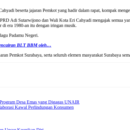
 Cahyadi beserta jajaran Pemkot yang hadir dalam rapat, kompak meng
DPRD Adi Sutarwijono dan Wali Kota Eri Cahyadi mengajak semua yan
di era 1980-an itu dengan iringan musik.
n lagu Padamu Negeri.
Pencairan BLT BBM oleh…
ajaran Pemkot Surabaya, serta seluruh elemen masyarakat Surabaya sem
an Program Desa Emas yang Digagas UNAIR
aborasi Kawal Perlindungan Konsumen