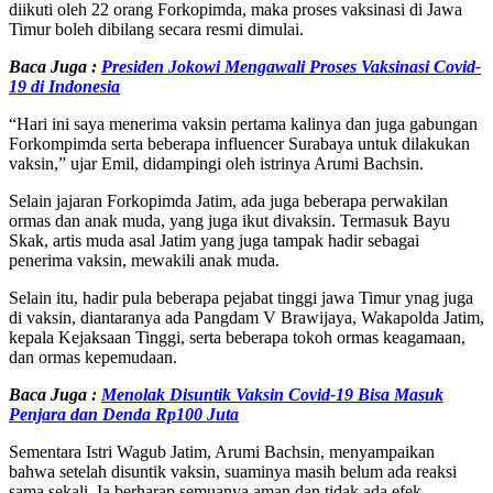
diikuti oleh 22 orang Forkopimda, maka proses vaksinasi di Jawa
Timur boleh dibilang secara resmi dimulai.
Baca Juga :
Presiden Jokowi Mengawali Proses Vaksinasi Covid-
19 di Indonesia
“Hari ini saya menerima vaksin pertama kalinya dan juga gabungan
Forkompimda serta beberapa influencer Surabaya untuk dilakukan
vaksin,” ujar Emil, didampingi oleh istrinya Arumi Bachsin.
Selain jajaran Forkopimda Jatim, ada juga beberapa perwakilan
ormas dan anak muda, yang juga ikut divaksin. Termasuk Bayu
Skak, artis muda asal Jatim yang juga tampak hadir sebagai
penerima vaksin, mewakili anak muda.
Selain itu, hadir pula beberapa pejabat tinggi jawa Timur ynag juga
di vaksin, diantaranya ada Pangdam V Brawijaya, Wakapolda Jatim,
kepala Kejaksaan Tinggi, serta beberapa tokoh ormas keagamaan,
dan ormas kepemudaan.
Baca Juga :
Menolak Disuntik Vaksin Covid-19 Bisa Masuk
Penjara dan Denda Rp100 Juta
Sementara Istri Wagub Jatim, Arumi Bachsin, menyampaikan
bahwa setelah disuntik vaksin, suaminya masih belum ada reaksi
sama sekali. Ia berharap semuanya aman dan tidak ada efek