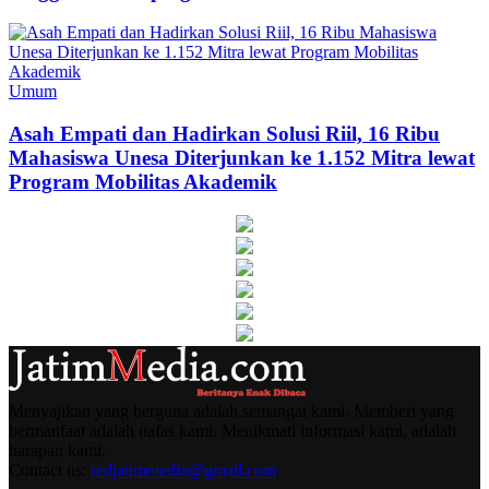
Umum
Asah Empati dan Hadirkan Solusi Riil, 16 Ribu
Mahasiswa Unesa Diterjunkan ke 1.152 Mitra lewat
Program Mobilitas Akademik
Menyajikan yang berguna adalah semangat kami. Memberi yang
bermanfaat adalah nafas kami. Menikmati informasi kami, adalah
harapan kami.
Contact us:
redjatimmedia@gmail.com