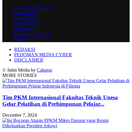
Ekonomi Bisnis
2592
Umum
2500
Lifestyle
572
Advetorial
26
Kuliner
16
Inspirations Story
7
Video
0
REDAKSI
PEDOMAN MEDIA CYBER
DISCLAIMER
© Jatim Media by
Cakpras
MORE STORIES
Tim PKM Internasional Fakultas Teknik Unesa
Gelar Pelatihan di Perhimpunan Pelajar...
December 7, 2024